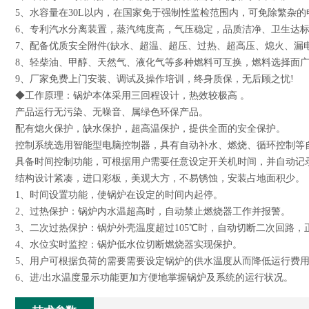
5、水容量在30L以内，在国家免于强制性监检范围内，可免除繁杂
6、专利汽水分离装置，蒸汽纯度高，气压稳定，品质洁净、卫生达标
7、配备优质安全附件(缺水、超温、超压、过热、超高压、熄火、漏
8、轻柴油、甲醇、天然气、液化气等多种燃料可互换，燃料选择面广
9、厂家免费上门安装、调试及操作培训，终身质保，无后顾之忧!
◆工作原理：锅炉本体采用三回程设计，热效较极高 。
产品运行无污染、无噪音、属绿色环保产品。
配有熄火保护，缺水保护，超高温保护，提供全面的安全保护。
控制系统选用智能型电脑控制器，具有自动补水、燃烧、循环控制等自
具备时间控制功能，可根据用户需要任意设定开关机时间，并自动记
结构设计紧凑，进口彩板，美观大方，不易锈蚀，安装占地面积少。
1、时间设置功能，使锅炉在设定的时间内起停。
2、过热保护：锅炉内水温超高时，自动禁止燃烧器工作并报警。
3、二次过热保护：锅炉外壳温度超过105℃时，自动切断二次回路，
4、水位实时监控：锅炉低水位切断燃烧器实现保护。
5、用户可根据负荷的需要需要设定锅炉的供水温度从而降低运行费
6、进/出水温度显示功能更加方便地掌握锅炉及系统的运行状况。