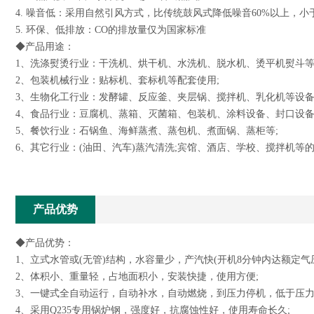
4. 噪音低：采用自然引风方式，比传统鼓风式降低噪音60%以上，小于
5. 环保、低排放：CO的排放量仅为国家标准
◆产品用途：
1、洗涤熨烫行业：干洗机、烘干机、水洗机、脱水机、烫平机熨斗等
2、包装机械行业：贴标机、套标机等配套使用;
3、生物化工行业：发酵罐、反应釜、夹层锅、搅拌机、乳化机等设备
4、食品行业：豆腐机、蒸箱、灭菌箱、包装机、涂料设备、封口设备
5、餐饮行业：石锅鱼、海鲜蒸煮、蒸包机、煮面锅、蒸柜等;
6、其它行业：(油田、汽车)蒸汽清洗;宾馆、酒店、学校、搅拌机等
产品优势
◆产品优势：
1、立式水管或(无管)结构，水容量少，产汽快(开机8分钟内达额定气压
2、体积小、重量轻，占地面积小，安装快捷，使用方便;
3、一键式全自动运行，自动补水，自动燃烧，到压力停机，低于压
4、采用Q235专用锅炉钢，强度好，抗腐蚀性好，使用寿命长久;