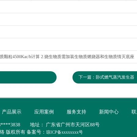
颗粒4500Kac/h计算 2.烧生物质需加装生物质燃烧器和生物质情灭底座
下一篇：
卧式燃气蒸汽发生器
产品展示
应用案例
服务支持
新闻中心
联
****3838 地址： 广东省广州市天河区88号
8 某某网络 版权所有 备案号：
琼ICP备xxxxxxxx号