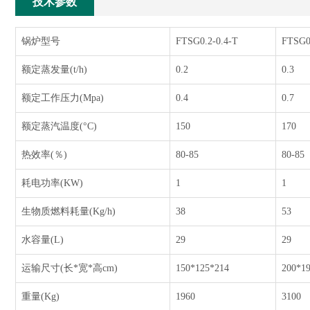
技术参数
锅炉型号
FTSG0.2-0.4-T
FTSG0
额定蒸发量(t/h)
0.2
0.3
额定工作压力(Mpa)
0.4
0.7
额定蒸汽温度(°C)
150
170
热效率(％)
80-85
80-85
耗电功率(KW)
1
1
生物质燃料耗量(Kg/h)
38
53
水容量(L)
29
29
运输尺寸(长*宽*高cm)
150*125*214
200*1
重量(Kg)
1960
3100