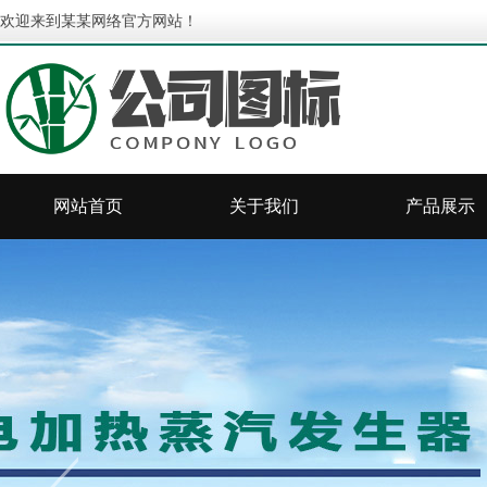
欢迎来到某某网络官方网站！
网站首页
关于我们
产品展示