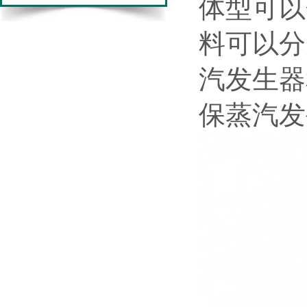
体型可以
料可以分
汽发生器
保蒸汽发