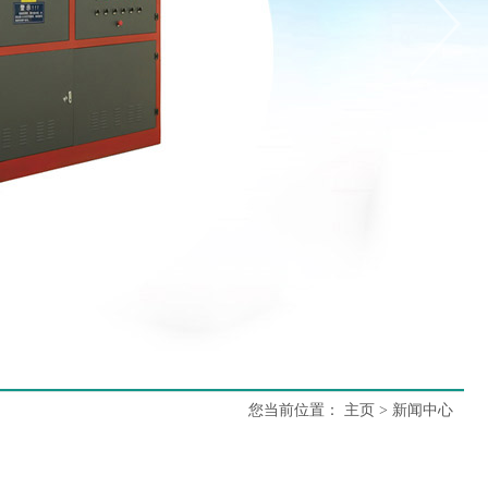
您当前位置：
主页
>
新闻中心