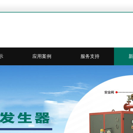
示
应用案例
服务支持